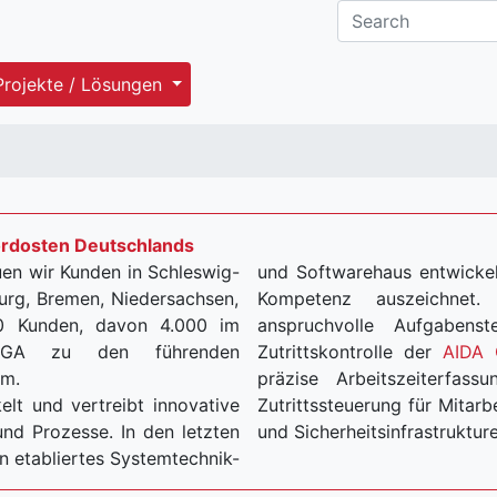
Projekte / Lösungen
ordosten Deutschlands
en wir Kunden in Schleswig-
und Softwarehaus entwickel
rg, Bremen, Niedersachsen,
Kompetenz auszeichnet. Wir bieten effiziente Lösungen f
anspruchvolle Aufgabenst
-ORGA zu den führenden
Zutrittskontrolle der
AIDA
um.
präzise Arbeitszeiterfass
lt und vertreibt innovative
Zutrittssteuerung für Mitarbeiter, inklusive Integration in be
e. In den letzten
und Sicherheitsinfrastruktur
n etabliertes Systemtechnik-