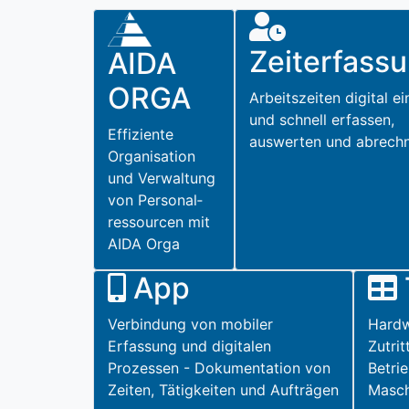
Zeiterfass
AIDA
ORGA
Arbeitszeiten digital e
und schnell erfassen,
Effiziente
auswerten und abrech
Organisation
und Verwaltung
von Personal­
ressourcen mit
AIDA Orga
App
Verbindung von mobiler
Hardw
Erfassung und digitalen
Zutri
Prozessen - Dokumentation von
Betri
Zeiten, Tätigkeiten und Aufträgen
Masch