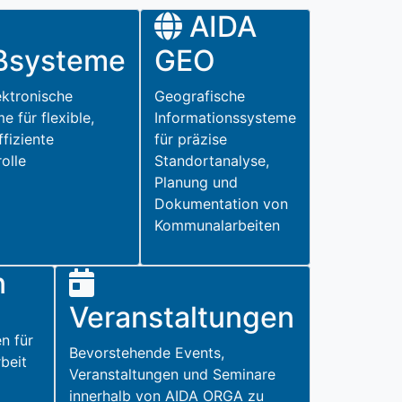
AIDA
eßsysteme
GEO
ektronische
Geografische
e für flexible,
Informationssysteme
ffiziente
für präzise
olle
Standortanalyse,
Planung und
Dokumentation von
Kommunalarbeiten
n
Veranstaltungen
n für
Bevorstehende Events,
beit
Veranstaltungen und Seminare
innerhalb von AIDA ORGA zu