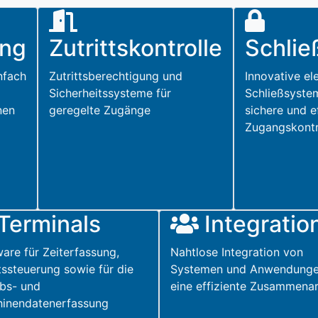
ung
Zutrittskontrolle
Schli
infach
Zutrittsberechtigung und
Innovative el
Sicherheitssysteme für
Schließsystem
nen
geregelte Zugänge
sichere und e
Zugangskontr
Terminals
Integratio
are für Zeiterfassung,
Nahtlose Integration von
ttssteuerung sowie für die
Systemen und Anwendunge
ebs- und
eine effiziente Zusammenar
inendatenerfassung