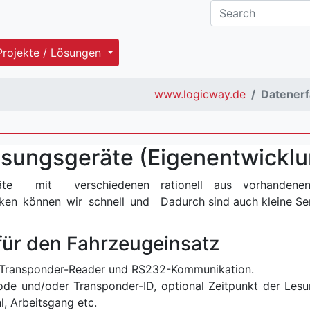
Projekte / Lösungen
www.logicway.de
Datener
ssungsgeräte (Eigenentwickl
eräte mit verschiedenen
usteinen zusammenstellen.
iken können wir schnell und
Dadurch sind auch kleine Seri
für den Fahrzeugeinsatz
d Transponder-Reader und RS232-Kommunikation.
code und/oder Transponder-ID, optional Zeitpunkt der Lesu
, Arbeitsgang etc.