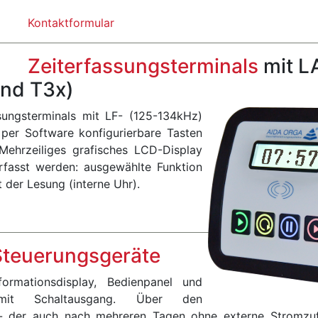
Kontaktformular
Zeiterfassungsterminals
mit LA
und T3x)
ssungsterminals mit LF- (125-134kHz)
per Software konfigurierbare Tasten
 Mehrzeiliges grafisches LCD-Display
rfasst werden: ausgewählte Funktion
 der Lesung (interne Uhr).
Steuerungsgeräte
nformationsdisplay, Bedienpanel und
 mit Schaltausgang. Über den
- der auch nach mehreren Tagen ohne externe Stromzuf