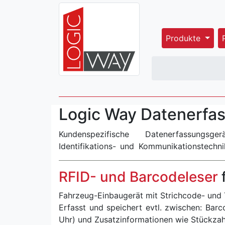
Produkte
Logic Way Datenerfa
Kundenspezifische Datenerfassungsg
rationell aus vorhandenen Schaltungsba
Identifikations- und Kommunikationstechn
RFID- und Barcodeleser
Fahrzeug-Einbaugerät mit Strichcode- un
Erfasst und speichert evtl. zwischen: Bar
Uhr) und Zusatzinformationen wie Stückzahl